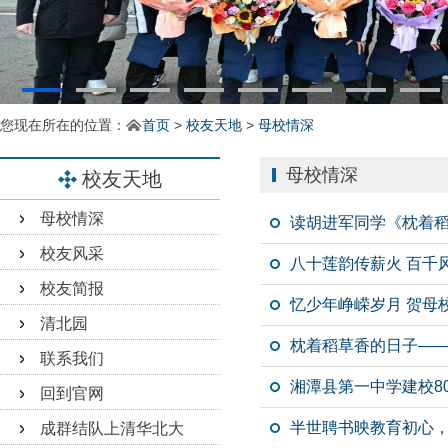
您现在所在的位置：
首页
>
校友天地
>
母校情深
母校情深
校友天地
母校情深
读胡进军同学《枕着
校友风采
八十莲韵传薪火 百千
校友简报
忆少年峥嵘岁月 贺母
清北园
枕着稻草香的日子——
联系我们
湘潭县第一中学建校8
回到官网
半世聘书映教育初心
成群结队上清华北大