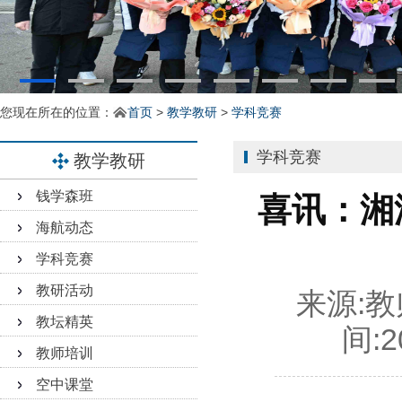
您现在所在的位置：
首页
>
教学教研
>
学科竞赛
学科竞赛
教学教研
钱学森班
喜讯：湘
海航动态
学科竞赛
教研活动
来源:
教
教坛精英
间:
2
教师培训
空中课堂