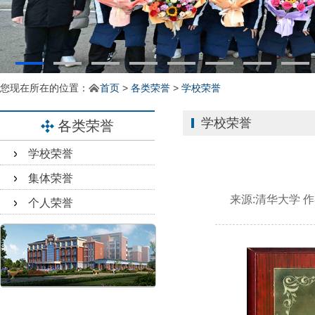
您现在所在的位置：
首页
>
各类荣誉
>
学校荣誉
学校荣誉
各类荣誉
学校荣誉
集体荣誉
来源:
清华大学
作
个人荣誉