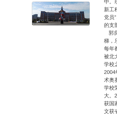
中。
新工
党员
的支
郭良
梯，
每年
被北
学校
20
术奥
学校
大。
获国
文获