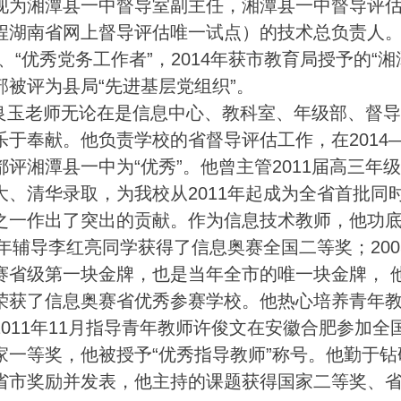
现为湘潭县一中督导室副主任，湘潭县一中督导评
程湖南省网上督导评估唯一试点）的技术总负责人。
”、“优秀党务工作者”，2014年获市教育局授予的“
部被评为县局“先进基层党组织”。
玉老师无论在是信息中心、教科室、年级部、督导
乐于奉献。他负责学校的省督导评估工作，在2014—
都评湘潭县一中为“优秀”。他曾主管2011届高三
大、清华录取，为我校从2011年起成为全省首批同
之一作出了突出的贡献。作为信息技术教师，他功
04年辅导李红亮同学获得了信息奥赛全国二等奖；20
赛省级第一块金牌，也是当年全市的唯一块金牌， 他
荣获了信息奥赛省优秀参赛学校。他热心培养青年
2011年11月指导青年教师许俊文在安徽合肥参加
家一等奖，他被授予“优秀指导教师”称号。他勤于
省市奖励并发表，他主持的课题获得国家二等奖、