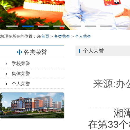
您现在所在的位置：
首页
>
各类荣誉
>
个人荣誉
个人荣誉
各类荣誉
学校荣誉
集体荣誉
来源:
办
个人荣誉
湘
在第33个