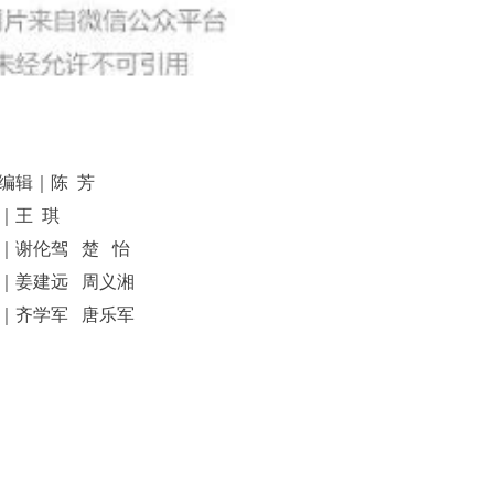
编辑｜陈 芳
｜王 琪
｜谢伦驾 楚 怡
｜姜建远 周义湘
｜齐学军 唐乐军