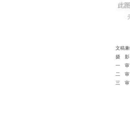
文稿兼
摄 影
一 审
二 审
三 审