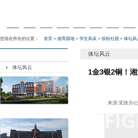
您现在所在的位置：
首页
>
德育园地
>
学生风采
>
缤纷社团
>
体坛风
体坛风云
体坛风云
1金3银2铜！
来源:
党政办